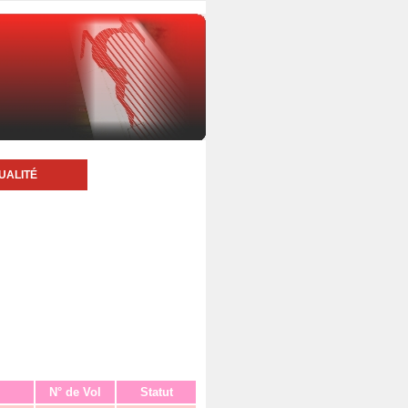
UALITÉ
N° de Vol
Statut