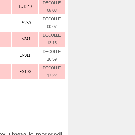
DECOLLE
TU1340
09:03
DECOLLE
FS250
09:07
DECOLLE
LN341
13:15
DECOLLE
LN311
16:59
DECOLLE
FS100
17:22
fax Thyna le mercredi