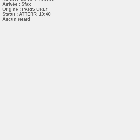
Arrivée : Sfax
Origine : PARIS ORLY
Statut : ATTERRI 10:40
Aucun retard