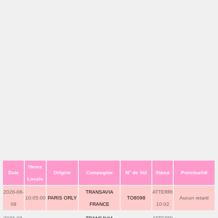
Heure
Date
Origine
Compagnie
N° de Vol
Statut
Ponctualité
Locale
2026-08-
TRANSAVIA
ATTERRI
10:05:00
PARIS ORLY
TO8098
Aucun retard
08
FRANCE
10:02