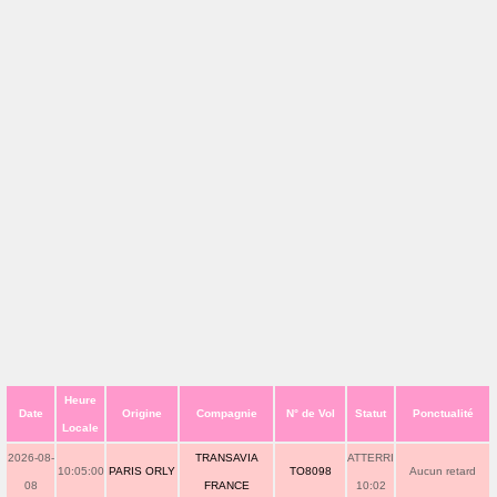
Heure
Date
Origine
Compagnie
N° de Vol
Statut
Ponctualité
Locale
2026-08-
TRANSAVIA
ATTERRI
10:05:00
PARIS ORLY
TO8098
Aucun retard
08
FRANCE
10:02