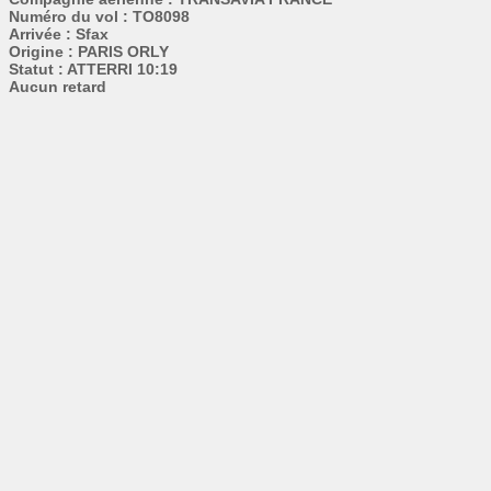
Numéro du vol : TO8098
Arrivée : Sfax
Origine : PARIS ORLY
Statut : ATTERRI 10:19
Aucun retard