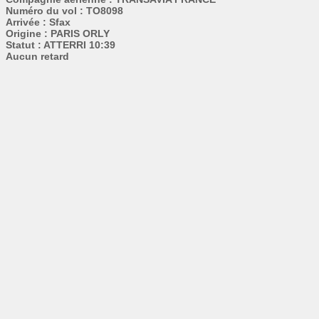
Numéro du vol : TO8098
Arrivée : Sfax
Origine : PARIS ORLY
Statut : ATTERRI 10:39
Aucun retard