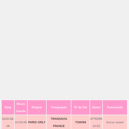
Heure
Date
Origine
Compagnie
N° de Vol
Statut
Ponctualité
Locale
2026-08-
TRANSAVIA
ATTERRI
10:05:00
PARIS ORLY
TO8098
Aucun retard
08
FRANCE
10:02