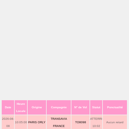
Heure
Date
Origine
Compagnie
N° de Vol
Statut
Ponctualité
Locale
2026-08-
TRANSAVIA
ATTERRI
10:05:00
PARIS ORLY
TO8098
Aucun retard
08
FRANCE
10:02