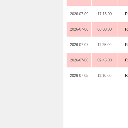
2026-07-09
17:15:00
P
2026-07-08
08:00:00
P
2026-07-07
11:25:00
P
2026-07-06
09:45:00
P
2026-07-05
11:10:00
P