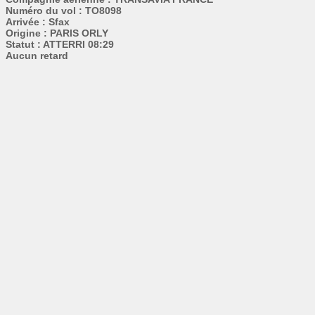
Numéro du vol : TO8098
Arrivée : Sfax
Origine : PARIS ORLY
Statut : ATTERRI 08:29
Aucun retard