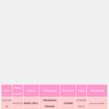
Heure
Date
Origine
Compagnie
N° de Vol
Statut
Ponctualité
Locale
2026-08-
TRANSAVIA
ATTERRI
09:50:00
PARIS ORLY
TO8098
Aucun retard
06
FRANCE
09:44