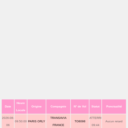
Heure
Date
Origine
Compagnie
N° de Vol
Statut
Ponctualité
Locale
2026-08-
TRANSAVIA
ATTERRI
09:50:00
PARIS ORLY
TO8098
Aucun retard
06
FRANCE
09:44