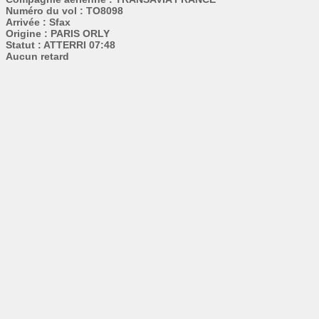
Numéro du vol : TO8098
Arrivée : Sfax
Origine : PARIS ORLY
Statut : ATTERRI 07:48
Aucun retard