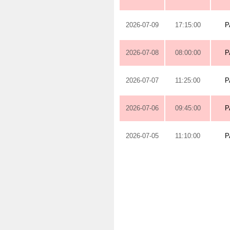
2026-07-09
17:15:00
P
2026-07-08
08:00:00
P
2026-07-07
11:25:00
P
2026-07-06
09:45:00
P
2026-07-05
11:10:00
P