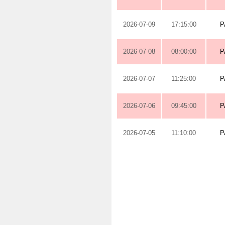
2026-07-09
17:15:00
P
2026-07-08
08:00:00
P
2026-07-07
11:25:00
P
2026-07-06
09:45:00
P
2026-07-05
11:10:00
P