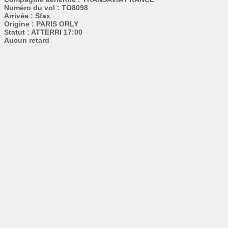
Numéro du vol : TO8098
Arrivée : Sfax
Origine : PARIS ORLY
Statut : ATTERRI 17:00
Aucun retard