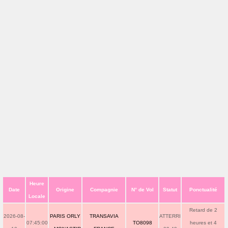
Heure
Date
Origine
Compagnie
N° de Vol
Statut
Ponctualité
Locale
Retard de 2
2026-08-
PARIS ORLY
TRANSAVIA
ATTERRI
07:45:00
TO8098
heures et 4