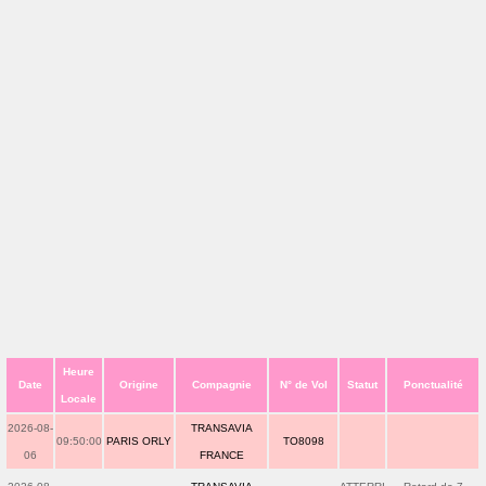
Heure
Date
Origine
Compagnie
N° de Vol
Statut
Ponctualité
Locale
2026-08-
TRANSAVIA
09:50:00
PARIS ORLY
TO8098
06
FRANCE