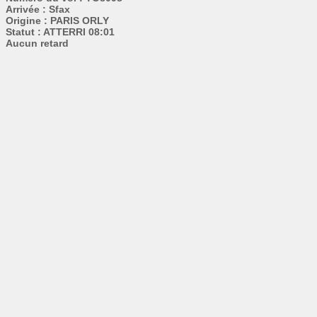
Arrivée : Sfax
Origine : PARIS ORLY
Statut : ATTERRI 08:01
Aucun retard