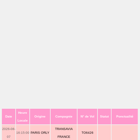
Heure
Date
Origine
Compagnie
N° de Vol
Statut
Ponctualité
Locale
2026-08-
TRANSAVIA
16:15:00
PARIS ORLY
TO6426
07
FRANCE