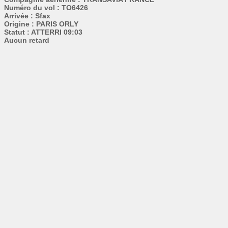
Numéro du vol : TO6426
Arrivée : Sfax
Origine : PARIS ORLY
Statut : ATTERRI 09:03
Aucun retard