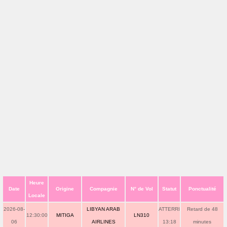
Heure
Date
Origine
Compagnie
N° de Vol
Statut
Ponctualité
Locale
2026-08-
LIBYAN ARAB
ATTERRI
Retard de 48
12:30:00
MITIGA
LN310
06
AIRLINES
13:18
minutes