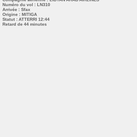
Numéro du vol : LN310
Arrivée : Sfax
Origine : MITIGA
Statut : ATTERRI 12:44
Retard de 44 minutes