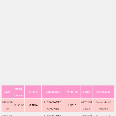
Heure
Date
Origine
Compagnie
N° de Vol
Statut
Ponctualité
Locale
2026-08-
LIBYAN ARAB
ATTERRI
Retard de 48
12:30:00
MITIGA
LN310
06
AIRLINES
13:18
minutes