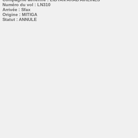
Numéro du vol : LN310
Arrivée : Sfax
Origine : MITIGA
Statut : ANNULE