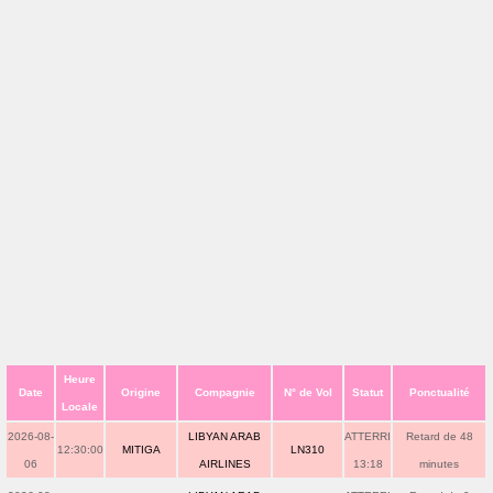
Heure
Date
Origine
Compagnie
N° de Vol
Statut
Ponctualité
Locale
2026-08-
LIBYAN ARAB
ATTERRI
Retard de 48
12:30:00
MITIGA
LN310
06
AIRLINES
13:18
minutes