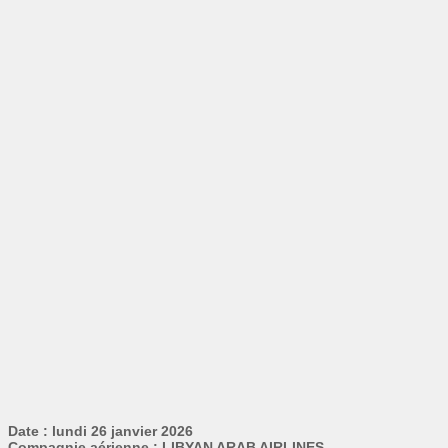
Date : lundi 26 janvier 2026
Compagnie aérienne : LIBYAN ARAB AIRLINES