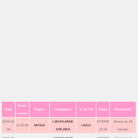
Heure
Date
Origine
Compagnie
N° de Vol
Statut
Ponctualité
Locale
2026-08-
LIBYAN ARAB
ATTERRI
Retard de 48
12:30:00
MITIGA
LN310
06
AIRLINES
13:18
minutes