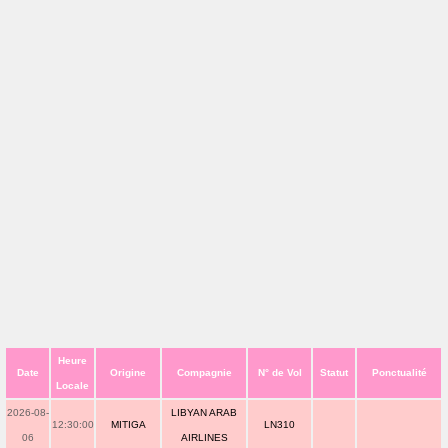
Heure
Date
Origine
Compagnie
N° de Vol
Statut
Ponctualité
Locale
2026-08-
LIBYAN ARAB
12:30:00
MITIGA
LN310
06
AIRLINES