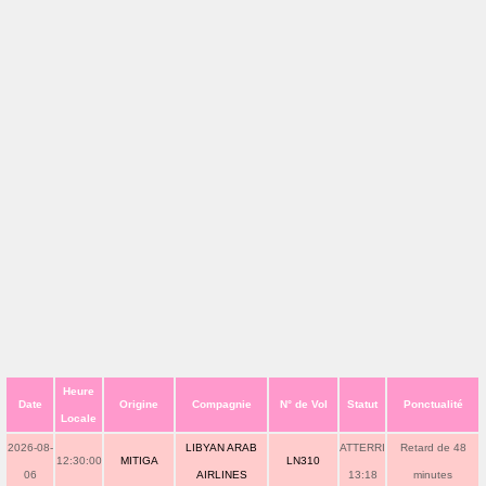
Heure
Date
Origine
Compagnie
N° de Vol
Statut
Ponctualité
Locale
2026-08-
LIBYAN ARAB
ATTERRI
Retard de 48
12:30:00
MITIGA
LN310
06
AIRLINES
13:18
minutes