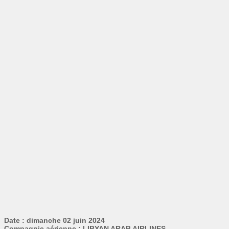
Date : dimanche 02 juin 2024
Compagnie aérienne : LIBYAN ARAB AIRLINES