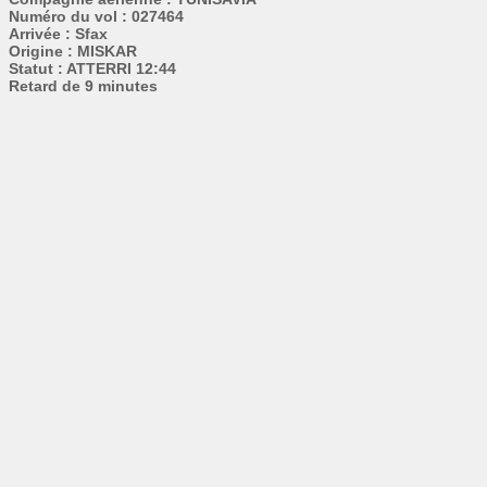
Numéro du vol : 027464
Arrivée : Sfax
Origine : MISKAR
Statut : ATTERRI 12:44
Retard de 9 minutes