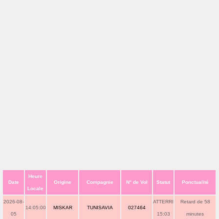
Heure
Date
Origine
Compagnie
N° de Vol
Statut
Ponctualité
Locale
2026-08-
ATTERRI
Retard de 58
14:05:00
MISKAR
TUNISAVIA
027464
05
15:03
minutes