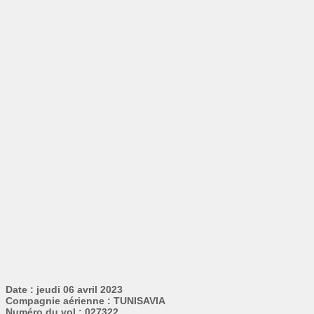
Date : jeudi 06 avril 2023
Compagnie aérienne : TUNISAVIA
Numéro du vol : 027322