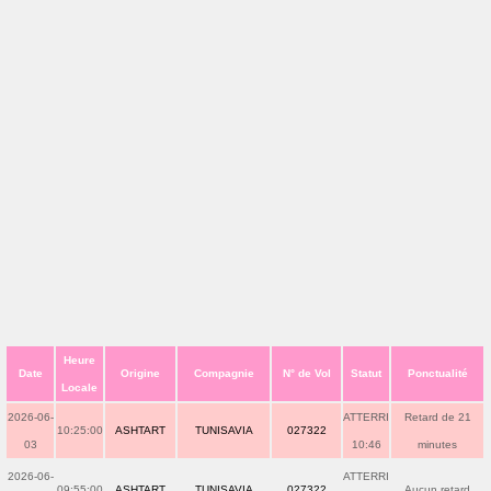
Heure
Date
Origine
Compagnie
N° de Vol
Statut
Ponctualité
Locale
2026-06-
ATTERRI
Retard de 21
10:25:00
ASHTART
TUNISAVIA
027322
03
10:46
minutes
2026-06-
ATTERRI
09:55:00
ASHTART
TUNISAVIA
027322
Aucun retard