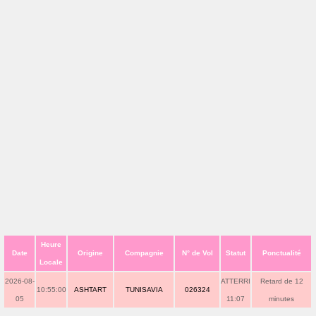
Heure
Date
Origine
Compagnie
N° de Vol
Statut
Ponctualité
Locale
2026-08-
ATTERRI
Retard de 12
10:55:00
ASHTART
TUNISAVIA
026324
05
11:07
minutes