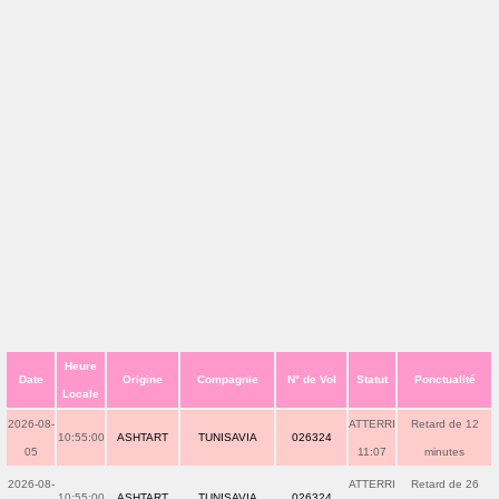
Heure
Date
Origine
Compagnie
N° de Vol
Statut
Ponctualité
Locale
2026-08-
ATTERRI
Retard de 12
10:55:00
ASHTART
TUNISAVIA
026324
05
11:07
minutes
2026-08-
ATTERRI
Retard de 26
10:55:00
ASHTART
TUNISAVIA
026324