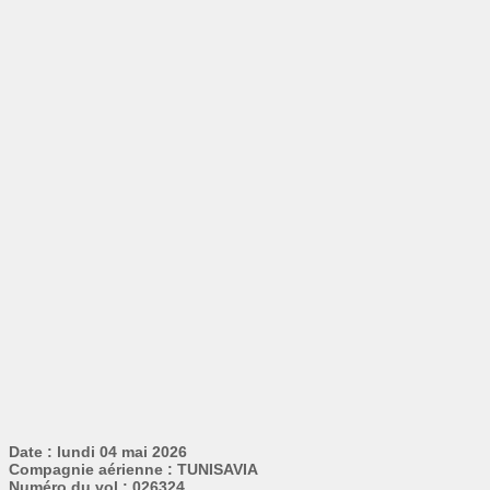
Date : lundi 04 mai 2026
Compagnie aérienne : TUNISAVIA
Numéro du vol : 026324