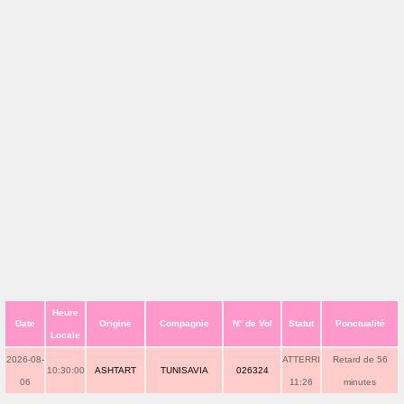
Heure
Date
Origine
Compagnie
N° de Vol
Statut
Ponctualité
Locale
2026-08-
ATTERRI
Retard de 56
10:30:00
ASHTART
TUNISAVIA
026324
06
11:26
minutes