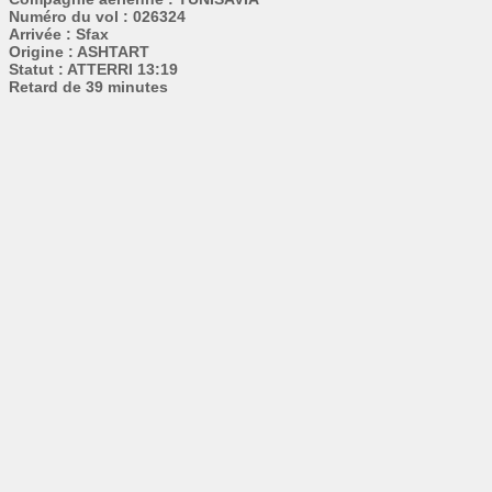
Numéro du vol : 026324
Arrivée : Sfax
Origine : ASHTART
Statut : ATTERRI 13:19
Retard de 39 minutes