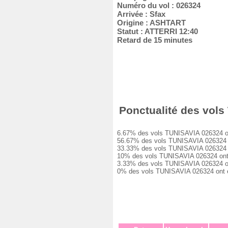
Numéro du vol : 026324
Arrivée : Sfax
Origine : ASHTART
Statut : ATTERRI 12:40
Retard de 15 minutes
Ponctualité des vols 
6.67% des vols TUNISAVIA 026324 ont é
56.67% des vols TUNISAVIA 026324 ont
33.33% des vols TUNISAVIA 026324 ont
10% des vols TUNISAVIA 026324 ont eu
3.33% des vols TUNISAVIA 026324 ont 
0% des vols TUNISAVIA 026324 ont été