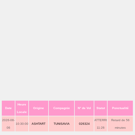
Heure
Date
Origine
Compagnie
N° de Vol
Statut
Ponctualité
Locale
2026-08-
ATTERRI
Retard de 56
10:30:00
ASHTART
TUNISAVIA
026324
06
11:26
minutes