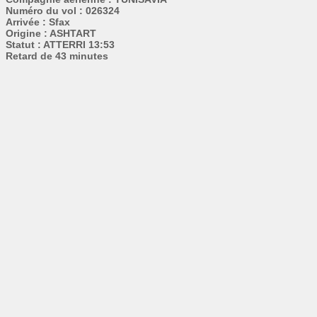
Numéro du vol : 026324
Arrivée : Sfax
Origine : ASHTART
Statut : ATTERRI 13:53
Retard de 43 minutes