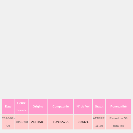
Heure
Date
Origine
Compagnie
N° de Vol
Statut
Ponctualité
Locale
2026-08-
ATTERRI
Retard de 56
10:30:00
ASHTART
TUNISAVIA
026324
06
11:26
minutes