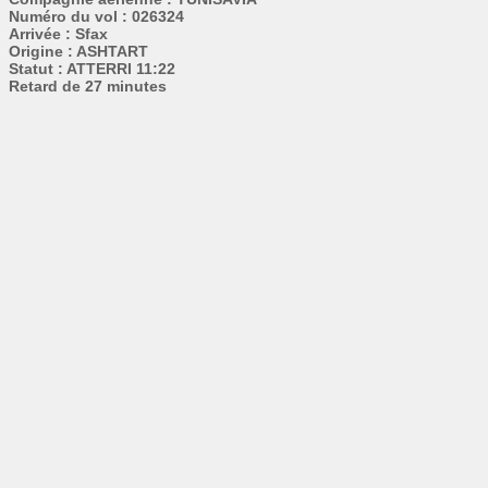
Numéro du vol : 026324
Arrivée : Sfax
Origine : ASHTART
Statut : ATTERRI 11:22
Retard de 27 minutes