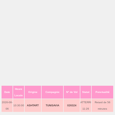
Heure
Date
Origine
Compagnie
N° de Vol
Statut
Ponctualité
Locale
2026-08-
ATTERRI
Retard de 56
10:30:00
ASHTART
TUNISAVIA
026324
06
11:26
minutes