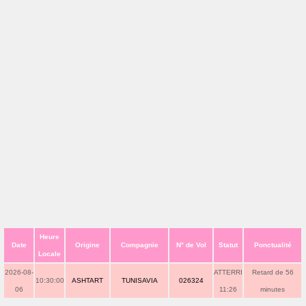
Heure
Date
Origine
Compagnie
N° de Vol
Statut
Ponctualité
Locale
2026-08-
ATTERRI
Retard de 56
10:30:00
ASHTART
TUNISAVIA
026324
06
11:26
minutes