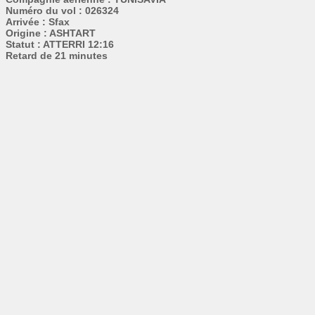
Numéro du vol : 026324
Arrivée : Sfax
Origine : ASHTART
Statut : ATTERRI 12:16
Retard de 21 minutes