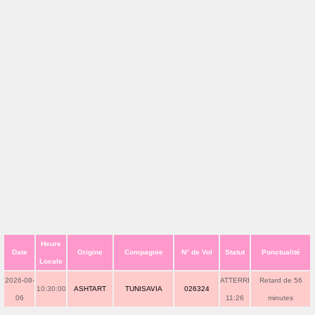
Heure
Date
Origine
Compagnie
N° de Vol
Statut
Ponctualité
Locale
2026-08-
ATTERRI
Retard de 56
10:30:00
ASHTART
TUNISAVIA
026324
06
11:26
minutes