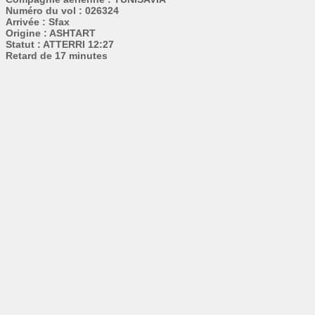
Numéro du vol : 026324
Arrivée : Sfax
Origine : ASHTART
Statut : ATTERRI 12:27
Retard de 17 minutes