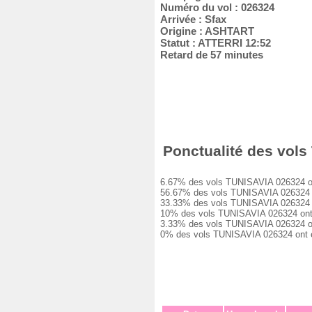
Numéro du vol : 026324
Arrivée : Sfax
Origine : ASHTART
Statut : ATTERRI 12:52
Retard de 57 minutes
Ponctualité des vols 
6.67% des vols TUNISAVIA 026324 ont é
56.67% des vols TUNISAVIA 026324 ont
33.33% des vols TUNISAVIA 026324 ont
10% des vols TUNISAVIA 026324 ont eu
3.33% des vols TUNISAVIA 026324 ont 
0% des vols TUNISAVIA 026324 ont été