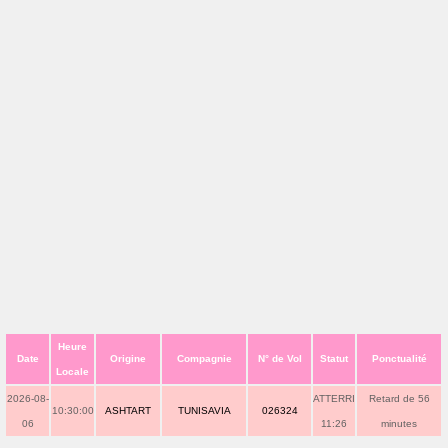
Heure
Date
Origine
Compagnie
N° de Vol
Statut
Ponctualité
Locale
2026-08-
ATTERRI
Retard de 56
10:30:00
ASHTART
TUNISAVIA
026324
06
11:26
minutes