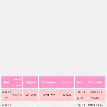
Heure
Date
Origine
Compagnie
N° de Vol
Statut
Ponctualité
Locale
2026-08-
ATTERRI
Retard de 6
09:25:00
ASHTART
TUNISAVIA
026322
07
09:31
minutes
2026-08-
ATTERRI
Retard de 12