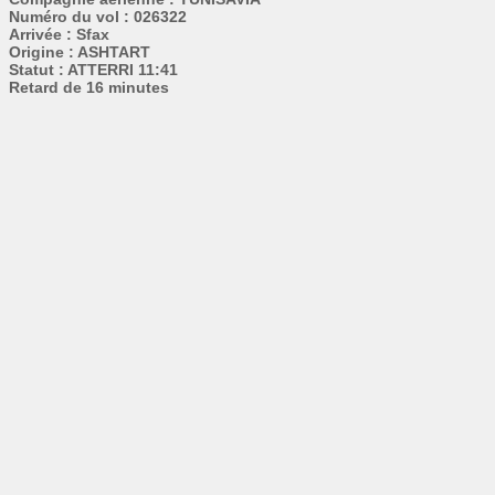
Numéro du vol : 026322
Arrivée : Sfax
Origine : ASHTART
Statut : ATTERRI 11:41
Retard de 16 minutes