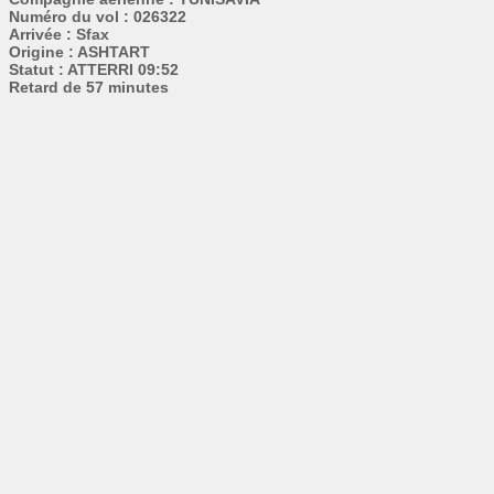
Numéro du vol : 026322
Arrivée : Sfax
Origine : ASHTART
Statut : ATTERRI 09:52
Retard de 57 minutes