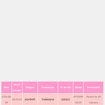
Heure
Date
Origine
Compagnie
N° de Vol
Statut
Ponctualité
Locale
2026-08-
ATTERRI
Retard de 28
08:55:00
ASHTART
TUNISAVIA
026322
08
09:23
minutes