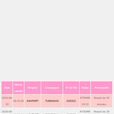
Heure
Date
Origine
Compagnie
N° de Vol
Statut
Ponctualité
Locale
2026-08-
ATTERRI
Retard de 45
09:25:00
ASHTART
TUNISAVIA
026322
10
10:10
minutes
2026-08-
ATTERRI
Retard de 28