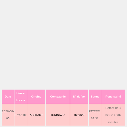
Heure
Date
Origine
Compagnie
N° de Vol
Statut
Ponctualité
Locale
Retard de 1
2026-08-
ATTERRI
07:55:00
ASHTART
TUNISAVIA
026322
heure et 36
05
09:31
minutes