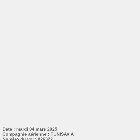
Date : mardi 04 mars 2025
Compagnie aérienne : TUNISAVIA
Numéro du vol : 026322