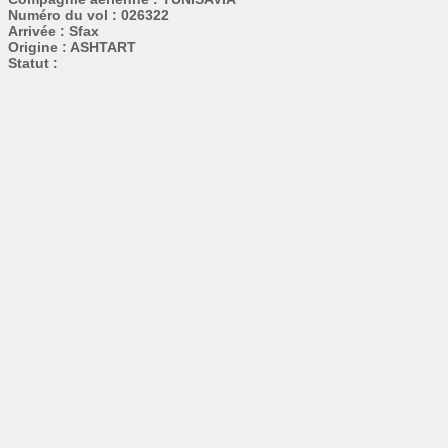
Numéro du vol : 026322
Arrivée : Sfax
Origine : ASHTART
Statut :