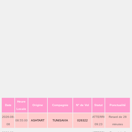
Heure
Date
Origine
Compagnie
N° de Vol
Statut
Ponctualité
Locale
2026-08-
ATTERRI
Retard de 28
08:55:00
ASHTART
TUNISAVIA
026322
08
09:23
minutes