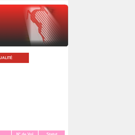
UALITÉ
N° de Vol
Statut