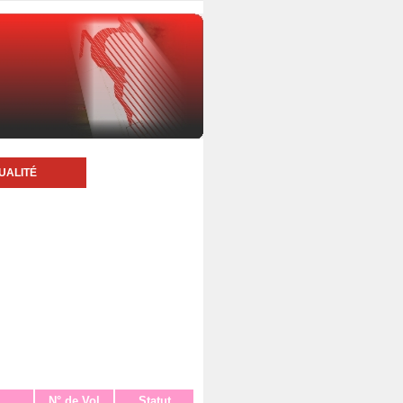
UALITÉ
N° de Vol
Statut