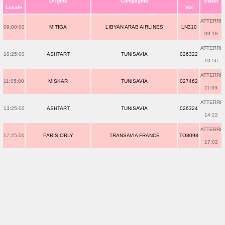
Origine
Compagnie
Statut
Locale
Vol
ATTERRI
09:00:00
MITIGA
LIBYAN ARAB AIRLINES
LN310
09:18
ATTERRI
10:25:00
ASHTART
TUNISAVIA
026322
10:56
ATTERRI
11:05:00
MISKAR
TUNISAVIA
027462
11:09
ATTERRI
13:25:00
ASHTART
TUNISAVIA
026324
14:22
ATTERRI
17:25:00
PARIS ORLY
TRANSAVIA FRANCE
TO8098
17:02