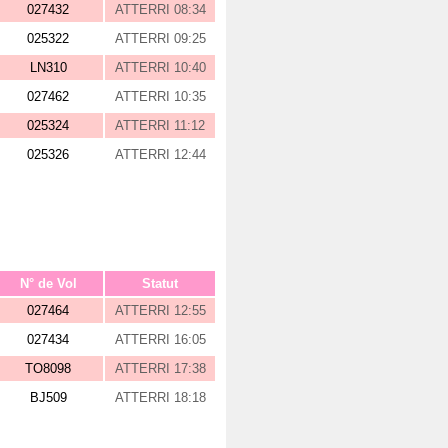
027432
ATTERRI 08:34
025322
ATTERRI 09:25
LN310
ATTERRI 10:40
027462
ATTERRI 10:35
025324
ATTERRI 11:12
025326
ATTERRI 12:44
N° de Vol
Statut
027464
ATTERRI 12:55
027434
ATTERRI 16:05
TO8098
ATTERRI 17:38
BJ509
ATTERRI 18:18