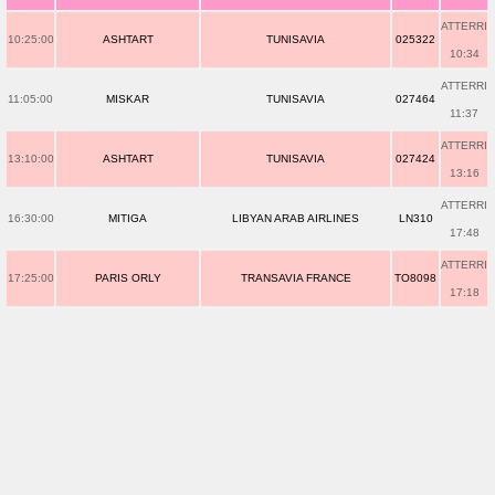
ATTERRI
10:25:00
ASHTART
TUNISAVIA
025322
10:34
ATTERRI
11:05:00
MISKAR
TUNISAVIA
027464
11:37
ATTERRI
13:10:00
ASHTART
TUNISAVIA
027424
13:16
ATTERRI
16:30:00
MITIGA
LIBYAN ARAB AIRLINES
LN310
17:48
ATTERRI
17:25:00
PARIS ORLY
TRANSAVIA FRANCE
TO8098
17:18