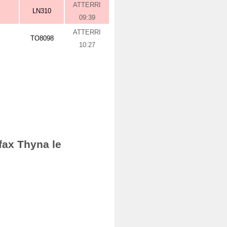
ATTERRI
LN310
09:39
ATTERRI
TO8098
10:27
fax Thyna le