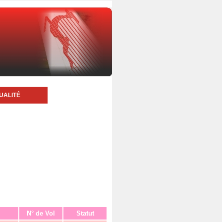
UALITÉ
N° de Vol
Statut