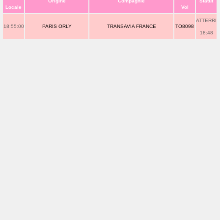
Origine
Compagnie
Statut
Locale
Vol
ATTERRI
18:55:00
PARIS ORLY
TRANSAVIA FRANCE
TO8098
18:48