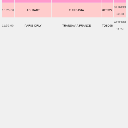
ATTERRI
10:25:00
ASHTART
TUNISAVIA
026322
10:38
ATTERRI
11:55:00
PARIS ORLY
TRANSAVIA FRANCE
TO8098
11:24