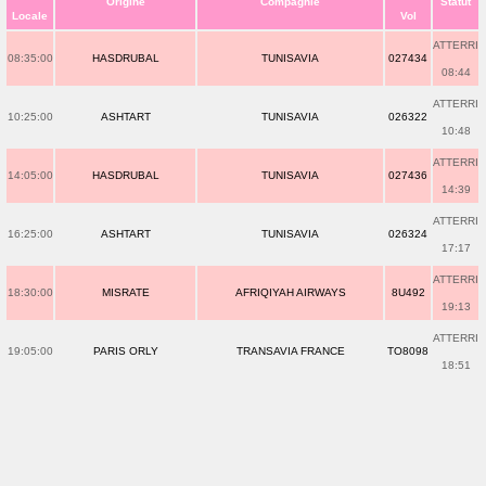
Origine
Compagnie
Statut
Locale
Vol
ATTERRI
08:35:00
HASDRUBAL
TUNISAVIA
027434
08:44
ATTERRI
10:25:00
ASHTART
TUNISAVIA
026322
10:48
ATTERRI
14:05:00
HASDRUBAL
TUNISAVIA
027436
14:39
ATTERRI
16:25:00
ASHTART
TUNISAVIA
026324
17:17
ATTERRI
18:30:00
MISRATE
AFRIQIYAH AIRWAYS
8U492
19:13
ATTERRI
19:05:00
PARIS ORLY
TRANSAVIA FRANCE
TO8098
18:51