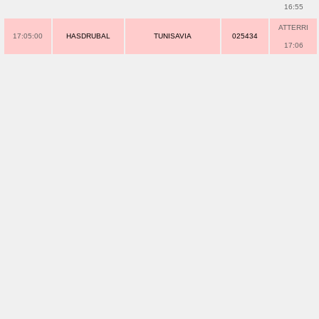
16:55
ATTERRI
17:05:00
HASDRUBAL
TUNISAVIA
025434
17:06