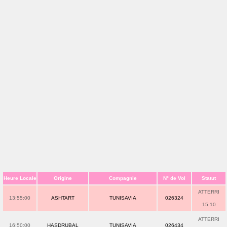
Heure Locale
Origine
Compagnie
N° de Vol
Statut
ATTERRI
13:55:00
ASHTART
TUNISAVIA
026324
15:10
ATTERRI
16:50:00
HASDRUBAL
TUNISAVIA
026434