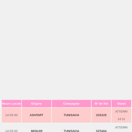
Heure Locale
Origine
Compagnie
N° de Vol
Statut
ATTERRI
14:05:00
ASHTART
TUNISAVIA
026326
14:11
ATTERRI
14:05:00
MISKAR
TUNISAVIA
025464