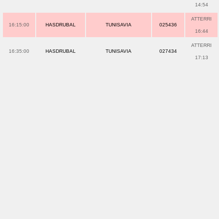
14:54
ATTERRI
16:15:00
HASDRUBAL
TUNISAVIA
025436
16:44
ATTERRI
16:35:00
HASDRUBAL
TUNISAVIA
027434
17:13