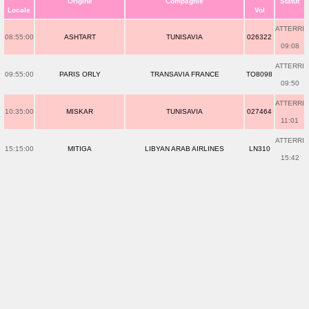
Origine
Compagnie
Statut
Locale
Vol
ATTERRI
08:55:00
ASHTART
TUNISAVIA
026322
09:08
ATTERRI
09:55:00
PARIS ORLY
TRANSAVIA FRANCE
TO8098
09:50
ATTERRI
10:35:00
MISKAR
TUNISAVIA
027464
11:01
ATTERRI
15:15:00
MITIGA
LIBYAN ARAB AIRLINES
LN310
15:42