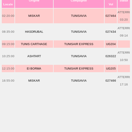
Origine
Compagnie
Statut
Locale
Vol
ATTERRI
02:20:00
MISKAR
TUNISAVIA
027464
03:20
ATTERRI
08:35:00
HASDRUBAL
TUNISAVIA
027434
09:14
09:15:00
TUNIS CARTHAGE
TUNISAIR EXPRESS
UG204
ATTERRI
10:25:00
ASHTART
TUNISAVIA
026322
10:50
12:15:00
El BORMA
TUNISAIR EXPRESS
UG205
ATTERRI
16:55:00
MISKAR
TUNISAVIA
027466
17:16